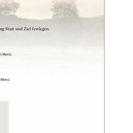
g Start und Ziel festlegen.
n Menü.
 Menü.