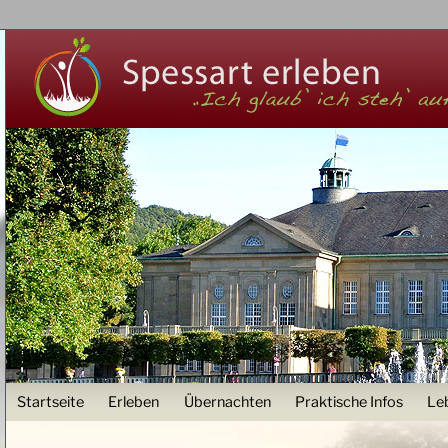
Z
User menu
Startseite
Erleben
Übernachten
Praktische Infos
Le