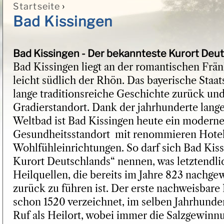
›
Startseite
Sie sind hier
Bad Kissingen
Bad Kissingen - Der bekannteste Kurort Deu
Bad Kissingen liegt an der romantischen Frän
leicht südlich der Rhön. Das bayerische Staat
lange traditionsreiche Geschichte zurück und 
Gradierstandort. Dank der jahrhunderte lange
Weltbad ist Bad Kissingen heute ein moderne
Gesundheitsstandort mit renommieren Hote
Wohlfühleinrichtungen. So darf sich Bad Kis
Kurort Deutschlands“ nennen, was letztendlic
Heilquellen, die bereits im Jahre 823 nachg
zurück zu führen ist. Der erste nachweisbare
schon 1520 verzeichnet, im selben Jahrhundert
Ruf als Heilort, wobei immer die Salzgewinn