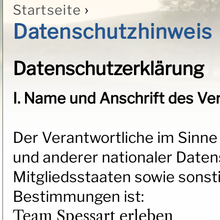
›
Startseite
Sie sind hier
Datenschutzhinweis
Datenschutzerklärung
I. Name und Anschrift des Ve
Der Verantwortliche im Sinn
und anderer nationaler Date
Mitgliedsstaaten sowie sonst
Bestimmungen ist:
Team Spessart erleben