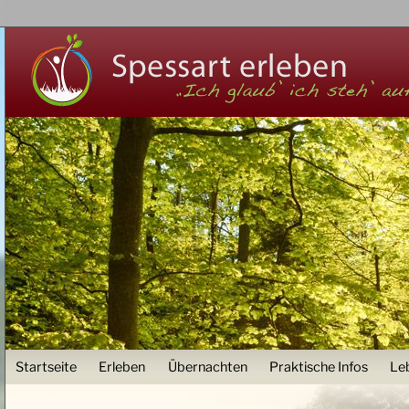
Z
User menu
Startseite
Erleben
Übernachten
Praktische Infos
Le