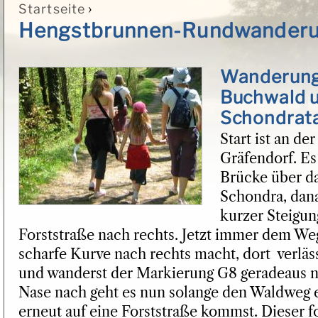
›
Startseite
Sie sind hier
Hengstbrunnen-Rundwander
Wanderung
Buchwald 
Schondrat
Start ist an de
Gräfendorf. Es
Brücke über d
Schondra, dana
kurzer Steigun
Forststraße nach rechts. Jetzt immer dem Weg
scharfe Kurve nach rechts macht, dort verlä
und wanderst der Markierung G8 geradeaus 
Nase nach geht es nun solange den Waldweg e
erneut auf eine Forststraße kommst. Dieser fo