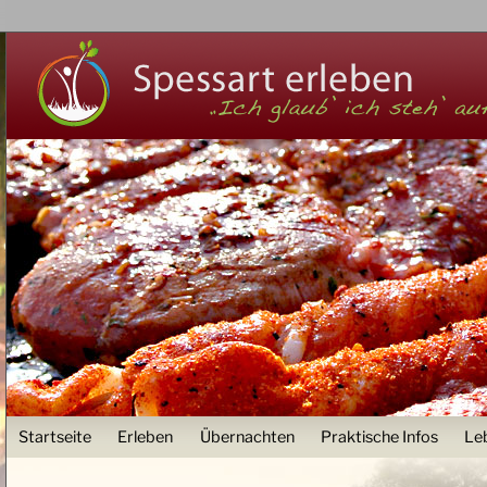
Z
User menu
Startseite
Erleben
Übernachten
Praktische Infos
Le