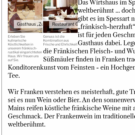
Das Wirtshaus im Spe
weltberühmt ... doch
gibt es im Spessart n
Gasthaus „Zum Löwen“
Restaurant Gut Dürnhof
„fränkisch-herzhaft“
ist für jeden Geschm
Erleben Sie
Genuss ist die
kulinarische
Kombination aus
Gasthaus dabei. Leg
Köstlichkeiten in
Frische und Ehrlichkeit
unserem fränkisch-
die Fränkischen Fleisch- und Wu
rustikal eingerichteten
Haus. Wir freuen uns
Süßmäuler finden in Franken tra
auf Sie.
Konditorenkunst vom Feinsten - ein Hochgen
Tee.
Wir Franken verstehen es meisterhaft, gute T
sei es nun Wein oder Bier. An den sonnenve
Mains reifen köstliche fränkische Weine mi
Geschmack. Der Frankenwein im traditionell
weltberühmt.