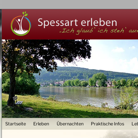
Z
User menu
Startseite
Erleben
Übernachten
Praktische Infos
Le