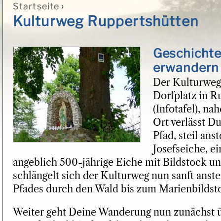
›
Startseite
Sie sind hier
Kulturweg Ruppertshütten
Geschichte
erwandern
Der Kulturweg 
Dorfplatz in R
(Infotafel), na
Ort verlässt D
Pfad, steil ans
Josefseiche, e
angeblich 500-jährige Eiche mit Bildstock un
schlängelt sich der Kulturweg nun sanft anst
Pfades durch den Wald bis zum Marienbildsto
Weiter geht Deine Wanderung nun zunächst 