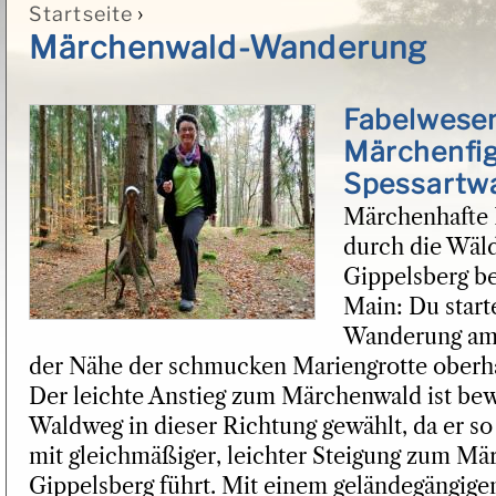
›
Startseite
Sie sind hier
Märchenwald-Wanderung
Fabelwese
Märchenfi
Spessartw
Märchenhafte 
durch die Wäld
Gippelsberg b
Main: Du start
Wanderung am 
der Nähe der schmucken Mariengrotte oberh
Der leichte Anstieg zum Märchenwald ist be
Waldweg in dieser Richtung gewählt, da er so
mit gleichmäßiger, leichter Steigung zum M
Gippelsberg führt. Mit einem geländegängige