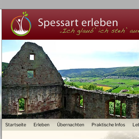
Z
User menu
Startseite
Erleben
Übernachten
Praktische Infos
Le