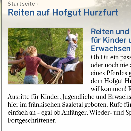
›
Startseite
Sie sind hier
Reiten auf Hofgut Hurzfurt
Reiten und 
für Kinder 
Erwachsen
Ob Du ein pass
oder noch nie
eines Pferdes g
dem Hofgut Hu
willkommen! R
Ausritte für Kinder, Jugendliche und Erwachse
hier im fränkischen Saaletal geboten. Rufe f
einfach an - egal ob Anfänger, Wieder- und S
Fortgeschrittener.