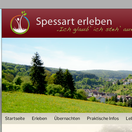
Z
User menu
Startseite
Erleben
Übernachten
Praktische Infos
Le