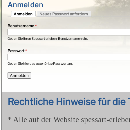
Anmelden
Anmelden
Neues Passwort anfordern
Haupt-Reiter
(aktiver Reiter)
Benutzername
*
Geben Sie Ihren Spessart erleben-Benutzernamen ein.
Passwort
*
Geben Sie hier das zugehörige Passwort an.
Rechtliche Hinweise für di
* Alle auf der Website spessart-erleb