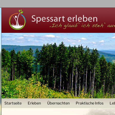
Z
User menu
Startseite
Erleben
Übernachten
Praktische Infos
Le