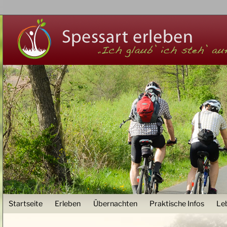
Z
User menu
Startseite
Erleben
Übernachten
Praktische Infos
Le