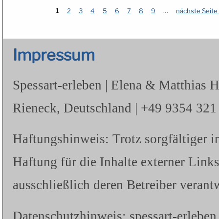
1
2
3
4
5
6
7
8
9
…
nächste Seite 
Seiten
Impressum
Spessart-erleben | Elena & Matthias 
Rieneck, Deutschland | +49 9354 321 |
Haftungshinweis: Trotz sorgfältiger i
Haftung für die Inhalte externer Links
ausschließlich deren Betreiber verantw
Datenschutzhinweis: spessart-erleben