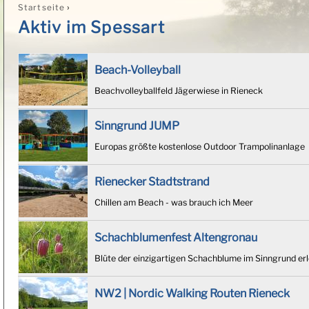
›
Startseite
Sie sind hier
Aktiv im Spessart
Beach-Volleyball
Beachvolleyballfeld Jägerwiese in Rieneck
Sinngrund JUMP
Europas größte kostenlose Outdoor Trampolinanlage
Rienecker Stadtstrand
Chillen am Beach - was brauch ich Meer
Schachblumenfest Altengronau
Blüte der einzigartigen Schachblume im Sinngrund er
NW2 | Nordic Walking Routen Rieneck