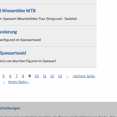
d Wiesentäler MTB
n: Spessart Mountainbike-Tour Sinngrund - Saaletal
anderung
enfiguren im Spessartwald
Spessartwald
ich von skurrilen Figuren im Spessart
5
6
7
8
9
10
11
12
13
…
nächste Seite
›
letzte Seite »
schreibungen
ellten Touren sind unverbindliche Vorschläge. Für Planung und Durchführung von Wander-, Rad- un