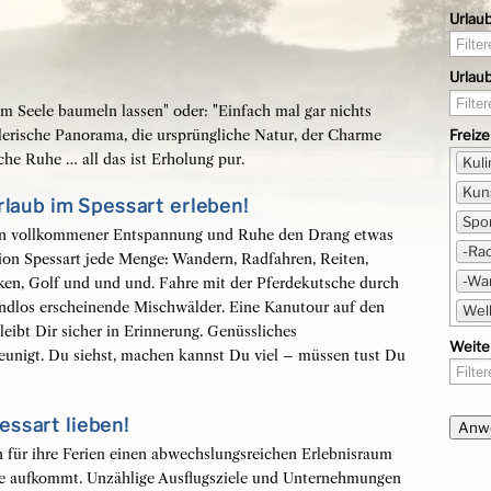
Urlau
Urlau
um Seele baumeln lassen" oder: "Einfach mal gar nichts
Freize
alerische Panorama, die ursprüngliche Natur, der Charme
che Ruhe … all das ist Erholung pur.
Kuli
Kuns
rlaub im Spessart erleben!
Spor
gen vollkommener Entspannung und Ruhe den Drang etwas
-Ra
ion Spessart jede Menge: Wandern, Radfahren, Reiten,
-Wa
alken, Golf und und und. Fahre mit der Pferdekutsche durch
endlos erscheinende Mischwälder. Eine Kanutour auf den
Well
eibt Dir sicher in Erinnerung. Genüssliches
Weite
unigt. Du siehst, machen kannst Du viel – müssen tust Du
ssart lieben!
n für ihre Ferien einen abwechslungsreichen Erlebnisraum
le aufkommt. Unzählige Ausflugsziele und Unternehmungen