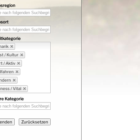
bsregion
bsort
itkategorie
narik
t / Kultur
t / Aktiv
dfahren
ndern
ness / Vital
re Kategorie