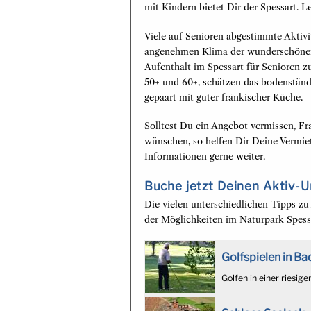
mit Kindern bietet Dir der Spessart. 
Viele auf Senioren abgestimmte Aktivi
angenehmen Klima der wunderschönen 
Aufenthalt im Spessart für Senioren z
50+ und 60+, schätzen das bodenstän
gepaart mit guter fränkischer Küche.
Solltest Du ein Angebot vermissen, F
wünschen, so helfen Dir Deine Vermiet
Informationen gerne weiter.
Buche jetzt Deinen Aktiv-U
Die vielen unterschiedlichen Tipps zu A
der Möglichkeiten im Naturpark Spessa
Golfspielen in Ba
Golfen in einer riesig