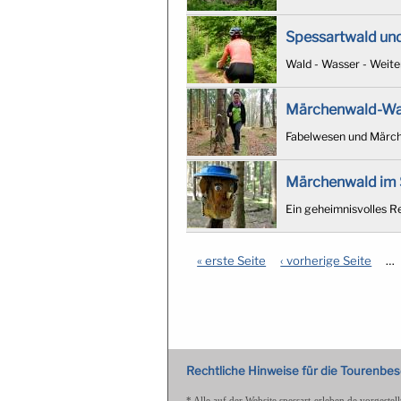
Spessartwald un
Wald - Wasser - Weite
Märchenwald-W
Fabelwesen und Märch
Märchenwald im 
Ein geheimnisvolles Re
« erste Seite
‹ vorherige Seite
…
Seiten
Rechtliche Hinweise für die Tourenbe
* Alle auf der Website spessart-erleben.de vorgest