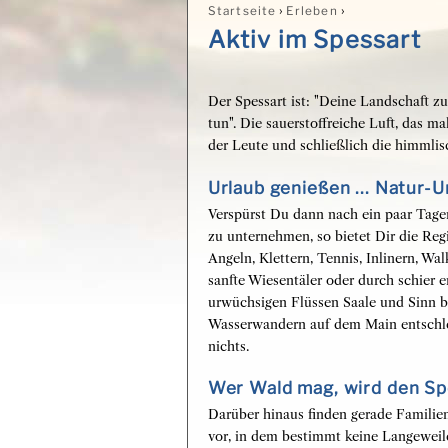
›
›
Startseite
Erleben
Sie sind hier
Aktiv im Spessart
Der Spessart ist: "Deine Landschaft z
tun". Die sauerstoffreiche Luft, das m
der Leute und schließlich die himmlis
Urlaub genießen ... Natur-U
Verspürst Du dann nach ein paar Ta
zu unternehmen, so bietet Dir die Reg
Angeln, Klettern, Tennis, Inlinern, W
sanfte Wiesentäler oder durch schier 
urwüchsigen Flüssen Saale und Sinn bl
Wasserwandern auf dem Main entschle
nichts.
Wer Wald mag, wird den Spe
Darüber hinaus finden gerade Familie
vor, in dem bestimmt keine Langewei