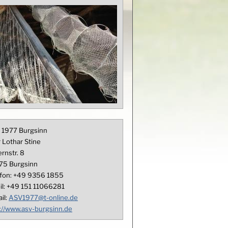
 1977 Burgsinn
 Lothar Stine
rnstr. 8
75
Burgsinn
fon:
+49 9356 1855
l:
+49 151 11066281
il:
ASV1977@t-online.de
://www.asv-burgsinn.de