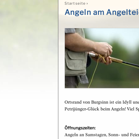
›
Startseite
Sie sind hier
Angeln am Angelte
Ortsrand von Burgsinn ist ein Idyll u
Petrijünger-Glück beim Angeln! Viel S
Öffnungszeiten:
Angeln an Samstagen, Sonn- und Feier