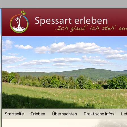
Z
User menu
Startseite
Erleben
Übernachten
Praktische Infos
Le