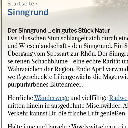
›
Startseite
Sie sind hier
Sinngrund
Der Sinngrund ... ein gutes Stück Natur
Das Flüsschen Sinn schlängelt sich durch ei
und Wiesenlandschaft - den Sinngrund. Ein S
Übergang vom Spessart zur Rhön. Der Sinngru
seltenen Schachblume - eine echte Rarität un
Wahrzeichen der Region. Ende April verwand
weiß gescheckte Liliengewächs die Magerwie
purpurfarbenes Blütenmeer.
Herrliche
Wanderwege
und vielfältige
Radwe
mitten hinein in ausgedehnte Mischwälder. A
Verkehr kannst Du die frische Luft genießen: 
Halte inne und lausche: Vogelzwitschern, ein