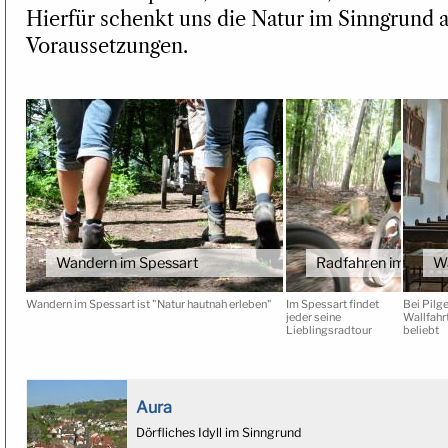
Hierfür schenkt uns die Natur im Sinngrund a
Voraussetzungen.
Wandern im Spessart
Radfahren im Spess
Wa
Wandern im Spessart ist "Natur hautnah erleben"
Im Spessart findet
Bei Pilge
jeder seine
Wallfahr
Lieblingsradtour
beliebt
Aura
Dörfliches Idyll im Sinngrund