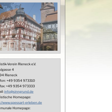
istik-Verein Rieneck e.V.
ulgasse 4
94
Rieneck
fon:
+49 9354 973310
fax:
+49 9354 973333
il:
info@sinngrund.de
ristische Homepage:
://www.spessart-erleben.de
munale Homepage: