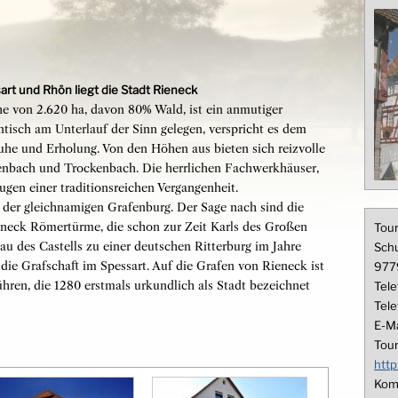
art und Rhön liegt die Stadt Rieneck
he von 2.620 ha, davon 80% Wald, ist ein anmutiger
tisch am Unterlauf der Sinn gelegen, verspricht es dem
he und Erholung. Von den Höhen aus bieten sich reizvolle
eßenbach und Trockenbach. Die herrlichen Fachwerkhäuser,
gen einer traditionsreichen Vergangenheit.
der gleichnamigen Grafenburg. Der Sage nach sind die
neck Römertürme, die schon zur Zeit Karls des Großen
Tour
u des Castells zu einer deutschen Ritterburg im Jahre
Sch
die Grafschaft im Spessart. Auf die Grafen von Rieneck ist
977
ren, die 1280 erstmals urkundlich als Stadt bezeichnet
Tele
Tele
E-Ma
Tou
http
Kom