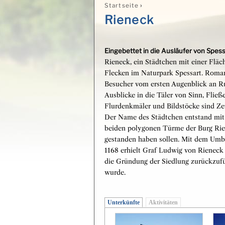
›
Startseite
Sie sind hier
Rieneck
Eingebettet in die Ausläufer von Spess
Rieneck, ein Städtchen mit einer Fläc
Flecken im Naturpark Spessart. Roman
Besucher vom ersten Augenblick an Ru
Ausblicke in die Täler von Sinn, Fli
Flurdenkmäler und Bildstöcke sind Zeu
Der Name des Städtchen entstand mit 
beiden polygonen Türme der Burg Rie
gestanden haben sollen. Mit dem Umba
1168 erhielt Graf Ludwig von Rieneck 
die Gründung der Siedlung zurückzufüh
wurde.
Unterkünfte
Aktivitäten