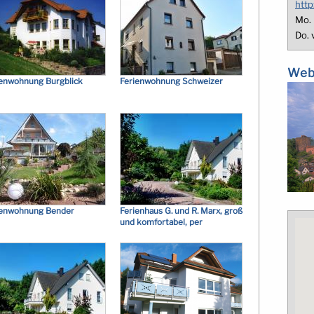
http
Mo. 
Do. 
Web
ienwohnung Burgblick
Ferienwohnung Schweizer
ienwohnung Bender
Ferienhaus G. und R. Marx, groß
und komfortabel, per