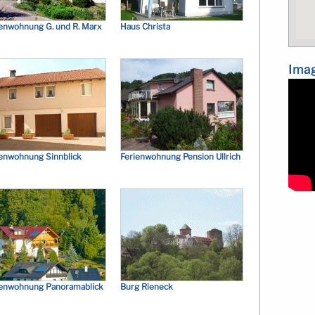
enwohnung G. und R. Marx
Haus Christa
Imag
ienwohnung Sinnblick
Ferienwohnung Pension Ullrich
ienwohnung Panoramablick
Burg Rieneck