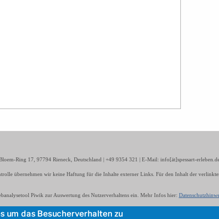
r-Bloem-Ring 17, 97794 Rieneck, Deutschland | +49 9354 321 | E-Mail: info[ät]spessart-erleben.d
trolle übernehmen wir keine Haftung für die Inhalte externer Links. Für den Inhalt der verlinkte
Webanalysetool Piwik zur Auswertung des Nutzerverhaltens ein. Mehr Infos hier:
Datenschutzhinwe
m Touristik-Verein Rieneck e.V.
es um das Besucherverhalten zu