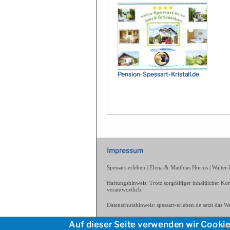
Pension-Spessart-Kristall.de
Impressum
Spessart-erleben | Elena & Matthias Hörnis | Walte
Haftungshinweis: Trotz sorgfältiger inhaltlicher Kon
verantwortlich.
Datenschutzhinweis: spessart-erleben.de setzt das 
Spessart-erleben.de entstand in Kooperation mit de
Auf dieser Seite verwenden wir Cooki