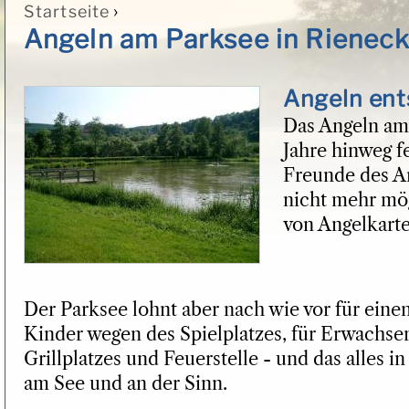
›
Startseite
Sie sind hier
Angeln am Parksee in Rienec
Angeln en
Das Angeln am 
Jahre hinweg f
Freunde des Ang
nicht mehr mög
von Angelkarte
Der Parksee lohnt aber nach wie vor für einen
Kinder wegen des Spielplatzes, für Erwachse
Grillplatzes und Feuerstelle - und das alles 
am See und an der Sinn.