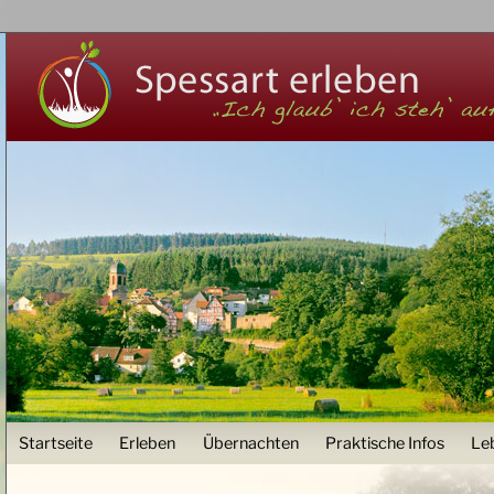
Z
User menu
Startseite
Erleben
Übernachten
Praktische Infos
Le