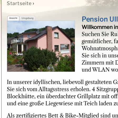
›
Startseite
Sie sind hier
Pension Ull
Ansicht
Umgebung
Willkommen in 
Suchen Sie Ru
gemütlicher, fa
Wohnatmosphä
Sie sich in un
Zimmern mit D
und WLAN woh
In unserer idyllischen, liebevoll gestalteten
Sie sich vom Alltagsstress erholen. 4 Sitzgrup
Blockhütte, ein überdachter Grillplatz mit of
und eine große Liegewiese mit Teich laden z
Als zertifiziertes Bett & Bike-Mitglied sind 