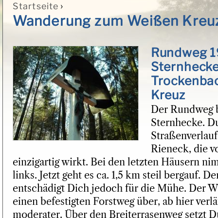
›
Startseite
Sie sind hier
Wanderung zum Weißen Kreu
Rundweg 1
Sternheck
Trockenba
Kreuz
Der Rundweg b
Sternhecke. Du
Straßenverlauf,
Rieneck, die v
einzigartig wirkt. Bei den letzten Häusern 
links. Jetzt geht es ca. 1,5 km steil bergauf. 
entschädigt Dich jedoch für die Mühe. Der We
einen befestigten Forstweg über, ab hier verlä
moderater. Über den Breiterrasenweg setzt