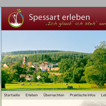
Z
User menu
Startseite
Erleben
Übernachten
Praktische Infos
Le