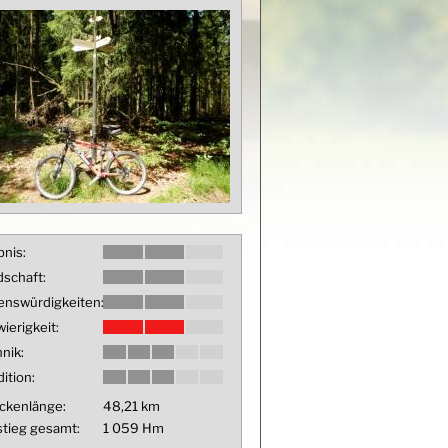
bnis:
schaft:
enswürdigkeiten:
ierigkeit:
nik:
ition:
ckenlänge:
48,21 km
tieg gesamt:
1 059 Hm