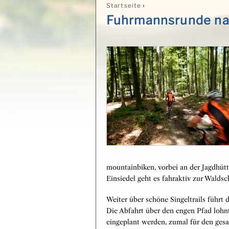
›
Startseite
Sie sind hier
Fuhrmannsrunde n
mountainbiken, vorbei an der Jagdhüt
Einsiedel geht es fahraktiv zur Walds
Weiter über schöne Singeltrails führ
Die Abfahrt über den engen Pfad lohnt
eingeplant werden, zumal für den ge