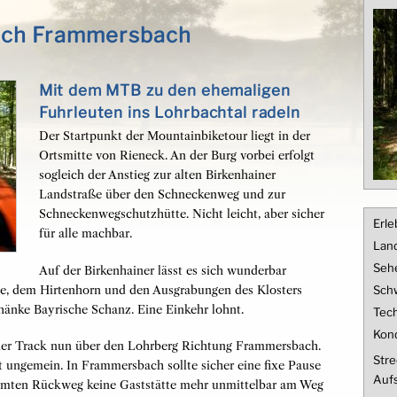
ach Frammersbach
Mit dem MTB zu den ehemaligen
Fuhrleuten ins Lohrbachtal radeln
Der Startpunkt der Mountainbiketour liegt in der
Ortsmitte von Rieneck. An der Burg vorbei erfolgt
sogleich der Anstieg zur alten Birkenhainer
Landstraße über den Schneckenweg und zur
Schneckenwegschutzhütte. Nicht leicht, aber sicher
Erle
für alle machbar.
Land
Seh
Auf der Birkenhainer lässt es sich wunderbar
te, dem Hirtenhorn und den Ausgrabungen des Klosters
Schw
chänke Bayrische Schanz. Eine Einkehr lohnt.
Tech
Kond
t der Track nun über den Lohrberg Richtung Frammersbach.
Stre
 ungemein. In Frammersbach sollte sicher eine fixe Pause
Aufs
samten Rückweg keine Gaststätte mehr unmittelbar am Weg