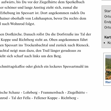
s aufwärts, bis Du vor der Ziegelhütte dem Sperkelbach
r schöner und lange Anstieg zieht sich, zumal die
Star
Erhebung im Spessart ist. Dort angekommen radels Du
Orts
enhainer oberhalb von Lohrhaupten, bevor Du rechts dem
End
nach Wohnrod folgst.
Orts
en Dorfkirche. Danach rollst Du die Dorfstraße ins Tal der
Kart
ner Koppe und Richtberg steht an. Oben angekommen führt
Ko
en Spessart ins Trockenbachtal und zurück nach Rieneck.
chtal neigt man dazu, den Trail länger geradeaus zu
zieht sich scharf nach links um den Berg.
chmittagskaffee oder gleich ein leckeres Spessartmahl im
Rie
rische Schanz - Lohrberg - Frammersbach - Ziegelhütte -
od - Tal der Fella - Fellener Koppe - Richtberg -