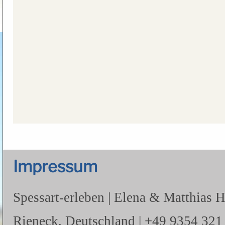
Impressum
Spessart-erleben | Elena & Matthias 
Rieneck, Deutschland | +49 9354 321 |