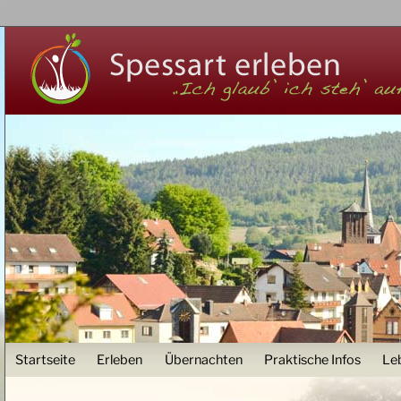
Z
User menu
Startseite
Erleben
Übernachten
Praktische Infos
Le