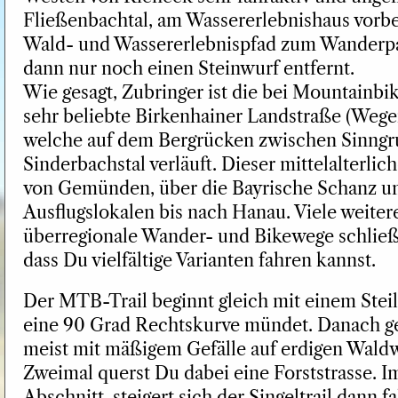
Fließenbachtal, am Wassererlebnishaus vorb
Wald- und Wassererlebnispfad zum Wanderpav
dann nur noch einen Steinwurf entfernt.
Wie gesagt, Zubringer ist die bei Mountainb
sehr beliebte Birkenhainer Landstraße (Wege
welche auf dem Bergrücken zwischen Sinng
Sinderbachstal verläuft. Dieser mittelalterli
von Gemünden, über die Bayrische Schanz u
Ausflugslokalen bis nach Hanau. Viele weiter
überregionale Wander- und Bikewege schließ
dass Du vielfältige Varianten fahren kannst.
Der MTB-Trail beginnt gleich mit einem Steil
eine 90 Grad Rechtskurve mündet. Danach geh
meist mit mäßigem Gefälle auf erdigen Waldw
Zweimal querst Du dabei eine Forststrasse. I
Abschnitt, steigert sich der Singeltrail dann 