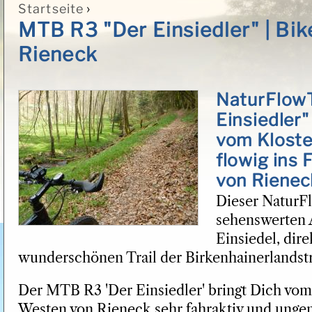
›
Startseite
Sie sind hier
MTB R3 "Der Einsiedler" | Bi
Rieneck
NaturFlowT
Einsiedler"
vom Kloste
flowig ins 
von Rienec
Dieser NaturFl
sehenswerten A
Einsiedel, dir
wunderschönen Trail der Birkenhainerlandst
Der MTB R3 'Der Einsiedler' bringt Dich vo
Westen von Rieneck sehr fahraktiv und ungem