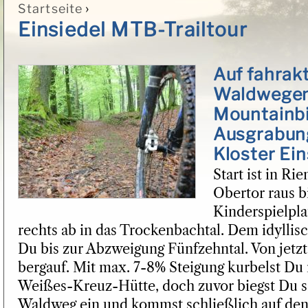
›
Startseite
Sie sind hier
Einsiedel MTB-Trailtour
Auf fahrak
Waldwegen
Mountainbi
Ausgrabun
Kloster Ein
Start ist in Ri
Obertor raus b
Kinderspielpla
rechts ab in das Trockenbachtal. Dem idyllisc
Du bis zur Abzweigung Fünfzehntal. Von jetzt
bergauf. Mit max. 7-8% Steigung kurbelst Du 
Weißes-Kreuz-Hütte, doch zuvor biegst Du sc
Waldweg ein und kommst schließlich auf de