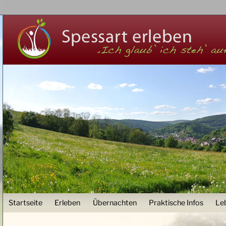
Z
User menu
Startseite
Erleben
Übernachten
Praktische Infos
Le