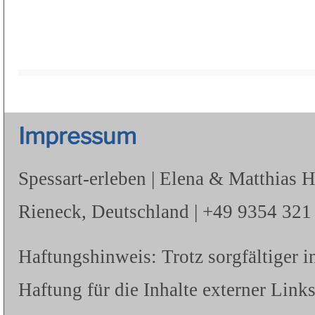
Impressum
Spessart-erleben | Elena & Matthias 
Rieneck, Deutschland | +49 9354 321 |
Haftungshinweis: Trotz sorgfältiger i
Haftung für die Inhalte externer Links