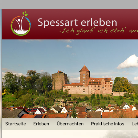
Z
User menu
Startseite
Erleben
Übernachten
Praktische Infos
Le