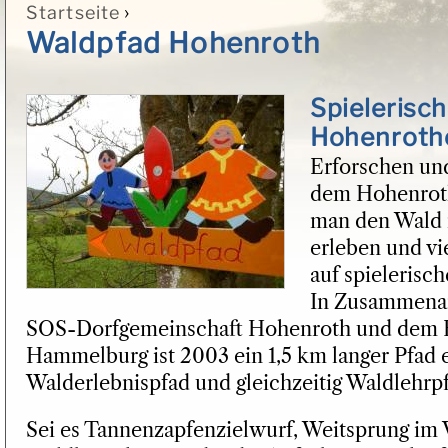
›
Startseite
Sie sind hier
Waldpfad Hohenroth
Spielerisch
Hohenroth
Erforschen un
dem Hohenrot
man den Wald 
erleben und vi
auf spielerisc
In Zusammenar
SOS-Dorfgemeinschaft Hohenroth und dem 
Hammelburg ist 2003 ein 1,5 km langer Pfad 
Walderlebnispfad und gleichzeitig Waldlehrpfa
Sei es Tannenzapfenzielwurf, Weitsprung im 