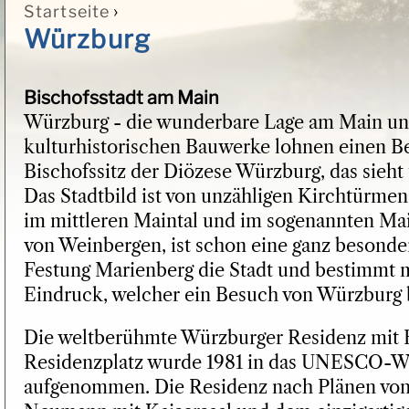
›
Startseite
Sie sind hier
Würzburg
Bischofsstadt am Main
Würzburg - die wunderbare Lage am Main und
kulturhistorischen Bauwerke lohnen einen Bes
Bischofssitz der Diözese Würzburg, das sieht
Das Stadtbild ist von unzähligen Kirchtürmen
im mittleren Maintal und im sogenannten M
von Weinbergen, ist schon eine ganz besonder
Festung Marienberg die Stadt und bestimmt 
Eindruck, welcher ein Besuch von Würzburg be
Die weltberühmte Würzburger Residenz mit 
Residenzplatz wurde 1981 in das UNESCO-We
aufgenommen. Die Residenz nach Plänen von