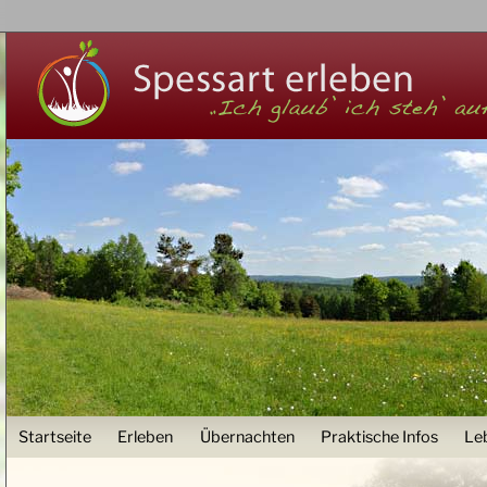
Z
User menu
Startseite
Erleben
Übernachten
Praktische Infos
Le