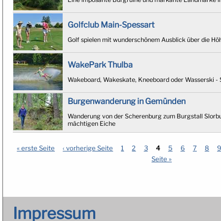
Golfclub Main-Spessart
Golf spielen mit wunderschönem Ausblick über die Hö
WakePark Thulba
Wakeboard, Wakeskate, Kneeboard oder Wasserski - 
Burgenwanderung in Gemünden
Wanderung von der Scherenburg zum Burgstall Slorb
mächtigen Eiche
« erste Seite
‹ vorherige Seite
1
2
3
4
5
6
7
8
Seiten
Seite »
Impressum