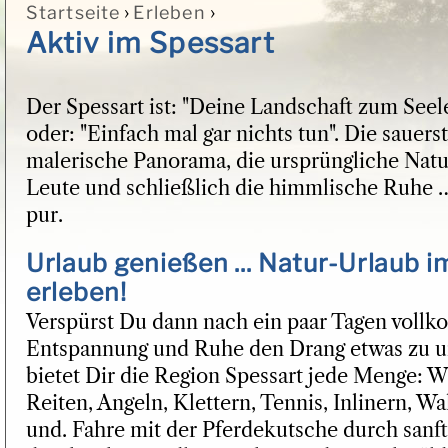
›
›
Startseite
Erleben
Sie sind hier
Aktiv im Spessart
Der Spessart ist: "Deine Landschaft zum Seel
oder: "Einfach mal gar nichts tun". Die sauerst
malerische Panorama, die ursprüngliche Natu
Leute und schließlich die himmlische Ruhe … 
pur.
Urlaub genießen ... Natur-Urlaub 
erleben!
Verspürst Du dann nach ein paar Tagen voll
Entspannung und Ruhe den Drang etwas zu u
bietet Dir die Region Spessart jede Menge: 
Reiten, Angeln, Klettern, Tennis, Inlinern, W
und. Fahre mit der Pferdekutsche durch sanf