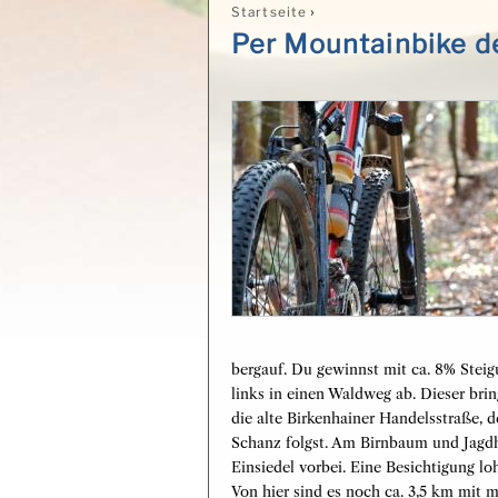
›
Startseite
Sie sind hier
Per Mountainbike 
bergauf. Du gewinnst mit ca. 8% Steig
links in einen Waldweg ab. Dieser br
die alte Birkenhainer Handelsstraße, d
Schanz folgst. Am Birnbaum und Jagd
Einsiedel vorbei. Eine Besichtigung lo
Von hier sind es noch ca. 3,5 km mit