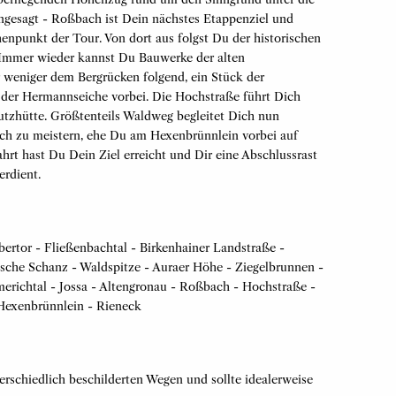
angesagt - Roßbach ist Dein nächstes Etappenziel und
enpunkt der Tour. Von dort aus folgst Du der historischen
Immer wieder kannst Du Bauwerke der alten
weniger dem Bergrücken folgend, ein Stück der
 der Hermannseiche vorbei. Die Hochstraße führt Dich
tzhütte. Größtenteils Waldweg begleitet Dich nun
och zu meistern, ehe Du am Hexenbrünnlein vorbei auf
hrt hast Du Dein Ziel erreicht und Dir eine Abschlussrast
erdient.
ertor - Fließenbachtal - Birkenhainer Landstraße -
ische Schanz - Waldspitze - Auraer Höhe - Ziegelbrunnen -
richtal - Jossa - Altengronau - Roßbach - Hochstraße -
Hexenbrünnlein - Rieneck
erschiedlich beschilderten Wegen und sollte idealerweise