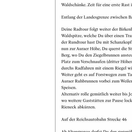
Waldschänke. Zeit für eine erste Rast 
Entlang der Landesgrenze zwischen B
Deine Radtour folgt weiter der Birke
Waldspitze, welche Du über einen Tr
der Rundtour hast Du mit Schanzkopf 
nun zur Auraer Höhe, Du querst die S
Berg, wo Du den Ziegelbrunnen ansteue
Platz zum Verschnaufen (dritter Höhen
durchs Radfahren mit einem Riegel w
Weiter geht es auf Forstwegen zum Tan
Auraer Ruhbrunnen vorbei zum Weiler 
Speisen.
Alternativ rolle gemütlich weiter bis 
wo weitere Gaststätten zur Pause loc
Rieneck abkürzen.
Auf der Reichsautobahn Strecke 46
Ab Altengronau darfst Du den gegenü