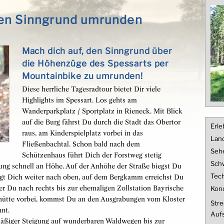
den Sinngrund umrunden
Mach dich auf, den Sinngrund über
die Höhenzüge des Spessarts per
Mountainbike zu umrunden!
Diese herrliche Tagesradtour bietet Dir viele
Highlights im Spessart. Los gehts am
Wanderparkplatz / Sportplatz in Rieneck. Mit Blick
auf die Burg fährst Du durch die Stadt das Obertor
Erle
raus, am Kinderspielplatz vorbei in das
Land
Fließenbachtal. Schon bald nach dem
Seh
Schützenhaus führt Dich der Forstweg stetig
Schw
ung schnell an Höhe. Auf der Anhöhe der Straße biegst Du
Tech
ingt Dich weiter nach oben, auf dem Bergkamm erreichst Du
er Du nach rechts bis zur ehemaligen Zollstation Bayrische
Kond
hütte vorbei, kommst Du an den Ausgrabungen vom Kloster
Stre
hnt.
Aufs
 mäßiger Steigung auf wunderbaren Waldwegen bis zur