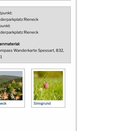
tpunkt:
derparkplatz Rieneck
punkt:
derparkplatz Rieneck
enmaterial:
mpass Wanderkarte Spessart, 832,
.1
neck
Sinngrund