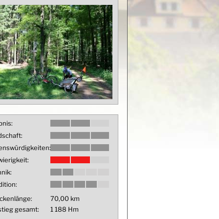
bnis:
schaft:
enswürdigkeiten:
ierigkeit:
nik:
ition:
ckenlänge:
70,00 km
tieg gesamt:
1 188 Hm