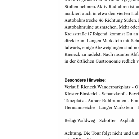
Stollen nehmen. Aktiv Radfahren ist 
markiert auch in etwa den vierten Höh
Autobahnstrecke 46 Richtung Süden. 
Autobahnruine ausmachen. Mehr oder 
Kreisstraße 17 folgend, kommst Du an
direkt zum Langen Markstein mit Schu
talwärts, einige Abzweigungen sind n
Rieneck zu radelst. Nach rasanter Abfa
in der örtlichen Gastronomie redlich v
Besondere Hinweise:
Verlauf: Rieneck Wanderparkplatz - Ob
Kloster Einsiedel - Schanzkopf - Bayr
Tanzplatz - Auraer Ruhbrunnen - Emme
Hermannseiche - Langer Markstein - 
Belag: Waldweg - Schotter - Asphalt
Achtung: Die Tour folgt nicht und unt