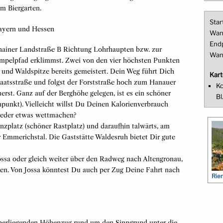
im Biergarten.
Star
ayern und Hessen
Wan
End
nhainer Landstraße B Richtung Lohrhaupten bzw. zur
Wan
ampelpfad erklimmst. Zwei von den vier höchsten Punkten
und Waldspitze bereits gemeistert. Dein Weg führt Dich
Kart
taatsstraße und folgst der Forststraße hoch zum Hanauer
Ko
rst. Ganz auf der Berghöhe gelegen, ist es ein schöner
Bl
punkt). Vielleicht willst Du Deinen Kalorienverbrauch
ieder etwas wettmachen?
zplatz (schöner Rastplatz) und daraufhin talwärts, am
Emmerichstal. Die Gaststätte Waldesruh bietet Dir gute
Jossa oder gleich weiter über den Radweg nach Altengronau,
ken. Von Jossa könntest Du auch per Zug Deine Fahrt nach
Rie
berliegenden Höhenzug rund um den Sinngrund unter die