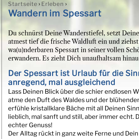
›
›
Startseite
Erleben
Sie sind hier
Wandern im Spessart
Du schnürst Deine Wanderstiefel, setzt Dein
atmest tief die frische Waldluft ein und ziehst
wa(u)nderbaren Spessart in seiner vollen Sch
erwandern. Es zieht Dich unaufhaltsam hinaus
Der Spessart ist Urlaub für die Sin
anregend, mal ausgleichend
Lass Deinen Blick über die schier endlosen 
atme den Duft des Waldes und der blühenden
erfühle kristallklare Bäche mit all Deinen Sinn
lieblich, mal sanft und still, aber immer echt. 
echter Genuss!
Der Alltag rückt in ganz weite Ferne und Dein