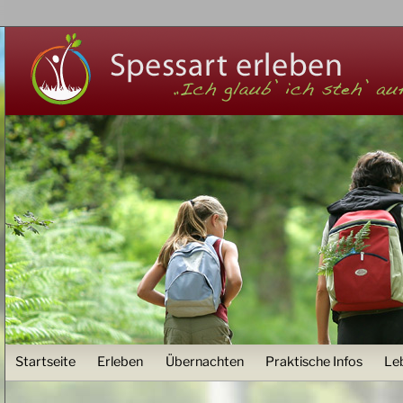
Z
User menu
Startseite
Erleben
Übernachten
Praktische Infos
Le